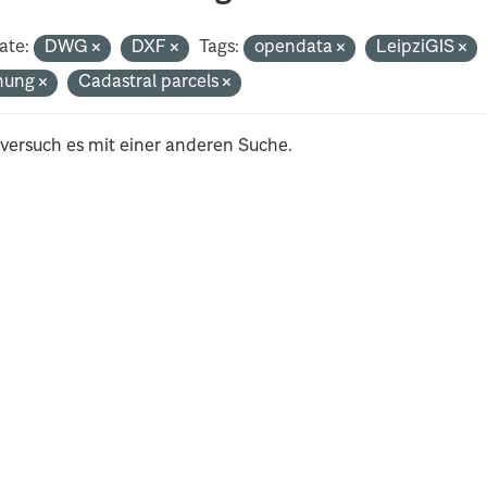
ate:
DWG
DXF
Tags:
opendata
LeipziGIS
nung
Cadastral parcels
 versuch es mit einer anderen Suche.