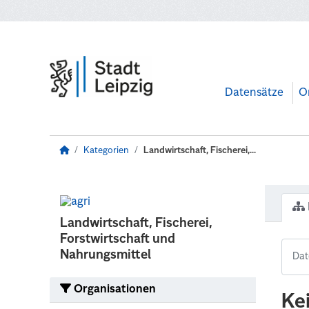
Zum Hauptinhalt wechseln
Datensätze
O
Kategorien
Landwirtschaft, Fischerei,...
Landwirtschaft, Fischerei,
Forstwirtschaft und
Nahrungsmittel
Organisationen
Ke