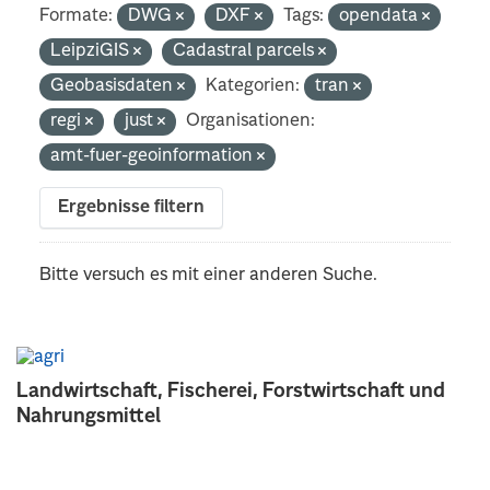
Formate:
DWG
DXF
Tags:
opendata
LeipziGIS
Cadastral parcels
Geobasisdaten
Kategorien:
tran
regi
just
Organisationen:
amt-fuer-geoinformation
Ergebnisse filtern
Bitte versuch es mit einer anderen Suche.
Landwirtschaft, Fischerei, Forstwirtschaft und
Nahrungsmittel