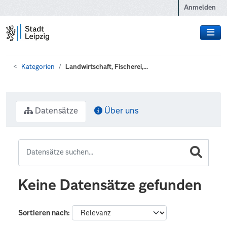
Zum Hauptinhalt wechseln
Anmelden
Kategorien
Landwirtschaft, Fischerei,...
Datensätze
Über uns
Keine Datensätze gefunden
Sortieren nach