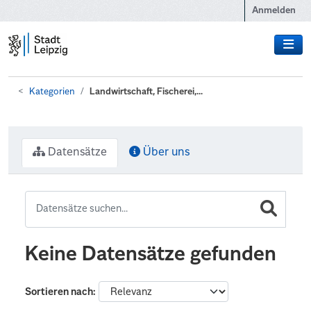
Zum Hauptinhalt wechseln
Anmelden
Kategorien
Landwirtschaft, Fischerei,...
Datensätze
Über uns
Keine Datensätze gefunden
Sortieren nach