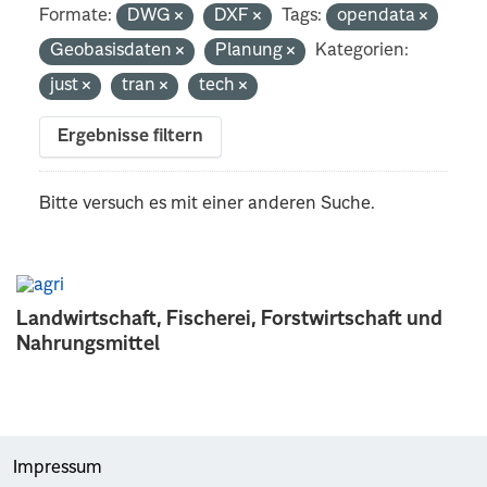
Formate:
DWG
DXF
Tags:
opendata
Geobasisdaten
Planung
Kategorien:
just
tran
tech
Ergebnisse filtern
Bitte versuch es mit einer anderen Suche.
Landwirtschaft, Fischerei, Forstwirtschaft und
Nahrungsmittel
Impressum