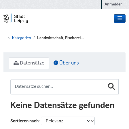
Zum Hauptinhalt wechseln
Anmelden
Kategorien
Landwirtschaft, Fischerei,...
Datensätze
Über uns
Keine Datensätze gefunden
Sortieren nach