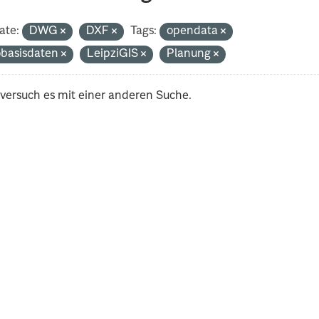
ate:
DWG
DXF
Tags:
opendata
basisdaten
LeipziGIS
Planung
 versuch es mit einer anderen Suche.