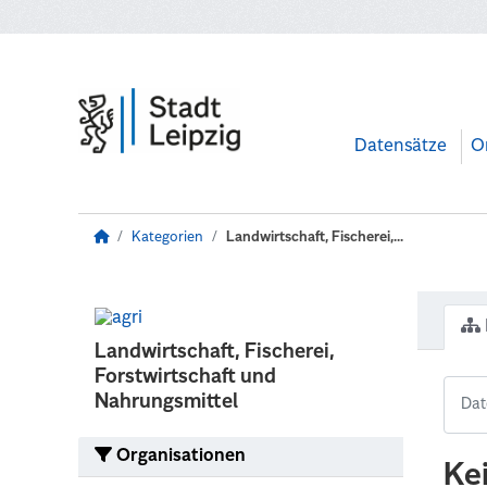
Zum Hauptinhalt wechseln
Datensätze
O
Kategorien
Landwirtschaft, Fischerei,...
Landwirtschaft, Fischerei,
Forstwirtschaft und
Nahrungsmittel
Organisationen
Ke