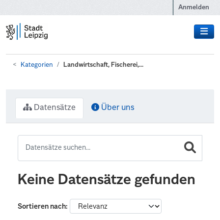
Zum Hauptinhalt wechseln
Anmelden
Kategorien
Landwirtschaft, Fischerei,...
Datensätze
Über uns
Keine Datensätze gefunden
Sortieren nach