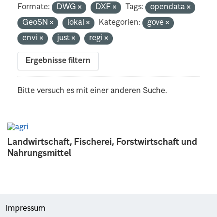
Formate:
DWG
DXF
Tags:
opendata
GeoSN
lokal
Kategorien:
gove
envi
just
regi
Ergebnisse filtern
Bitte versuch es mit einer anderen Suche.
Landwirtschaft, Fischerei, Forstwirtschaft und
Nahrungsmittel
Impressum