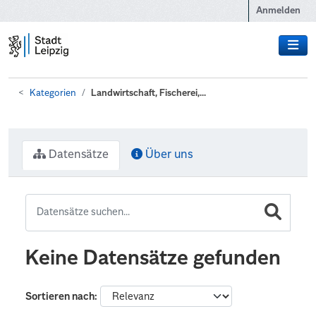
Zum Hauptinhalt wechseln
Anmelden
Kategorien
Landwirtschaft, Fischerei,...
Datensätze
Über uns
Keine Datensätze gefunden
Sortieren nach