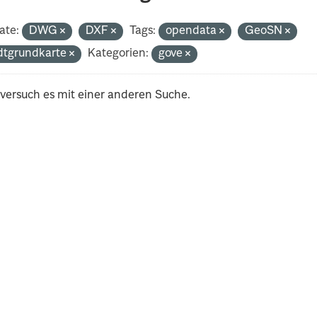
ate:
DWG
DXF
Tags:
opendata
GeoSN
dtgrundkarte
Kategorien:
gove
 versuch es mit einer anderen Suche.