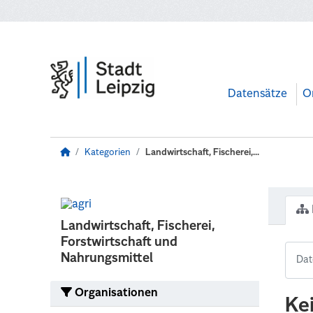
Zum Hauptinhalt wechseln
Datensätze
O
Kategorien
Landwirtschaft, Fischerei,...
Landwirtschaft, Fischerei,
Forstwirtschaft und
Nahrungsmittel
Organisationen
Ke