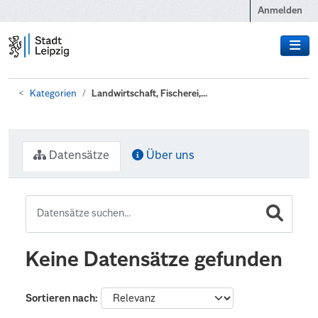
Zum Hauptinhalt wechseln
Anmelden
Kategorien
Landwirtschaft, Fischerei,...
Datensätze
Über uns
Keine Datensätze gefunden
Sortieren nach