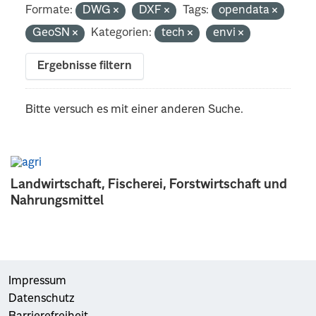
Formate:
DWG
DXF
Tags:
opendata
GeoSN
Kategorien:
tech
envi
Ergebnisse filtern
Bitte versuch es mit einer anderen Suche.
Landwirtschaft, Fischerei, Forstwirtschaft und
Nahrungsmittel
Impressum
Datenschutz