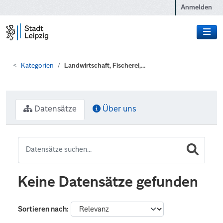
Zum Hauptinhalt wechseln
Anmelden
Kategorien
Landwirtschaft, Fischerei,...
Datensätze
Über uns
Keine Datensätze gefunden
Sortieren nach