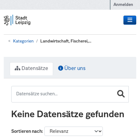
Zum Hauptinhalt wechseln
Anmelden
Kategorien
Landwirtschaft, Fischerei,...
Datensätze
Über uns
Keine Datensätze gefunden
Sortieren nach