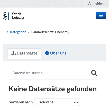
Zum Hauptinhalt wechseln
Anmelden
Kategorien
Landwirtschaft, Fischerei,...
Datensätze
Über uns
Keine Datensätze gefunden
Sortieren nach