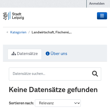
Zum Hauptinhalt wechseln
Anmelden
Kategorien
Landwirtschaft, Fischerei,...
Datensätze
Über uns
Keine Datensätze gefunden
Sortieren nach