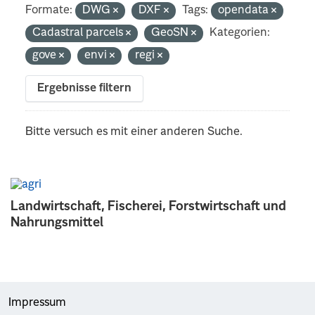
Formate:
DWG
DXF
Tags:
opendata
Cadastral parcels
GeoSN
Kategorien:
gove
envi
regi
Ergebnisse filtern
Bitte versuch es mit einer anderen Suche.
Landwirtschaft, Fischerei, Forstwirtschaft und
Nahrungsmittel
Impressum