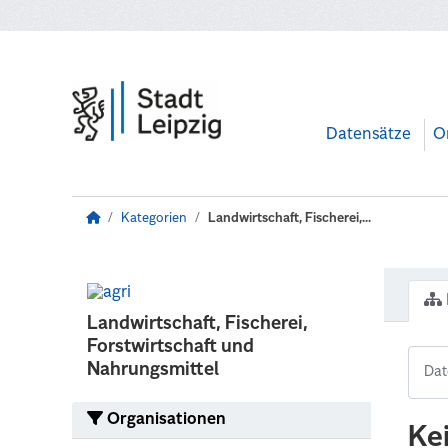
Zum Hauptinhalt wechseln
Datensätze
O
Kategorien
Landwirtschaft, Fischerei,...
Landwirtschaft, Fischerei,
Forstwirtschaft und
Nahrungsmittel
Organisationen
Ke