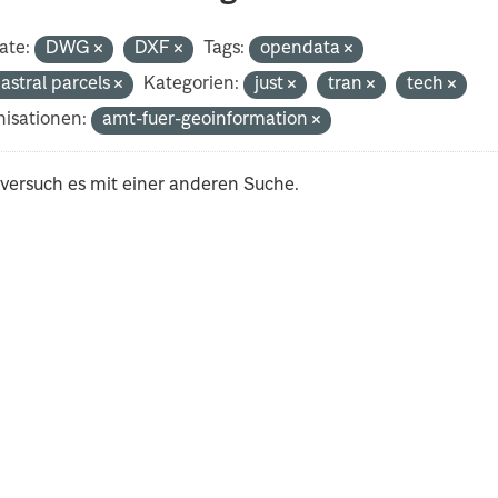
ate:
DWG
DXF
Tags:
opendata
astral parcels
Kategorien:
just
tran
tech
isationen:
amt-fuer-geoinformation
 versuch es mit einer anderen Suche.