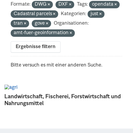
Formate:
DWG
DXF
Tags:
opendata
Cadastral parcels
Kategorien:
just
tran
gove
Organisationen:
amt-fuer-geoinformation
Ergebnisse filtern
Bitte versuch es mit einer anderen Suche.
Landwirtschaft, Fischerei, Forstwirtschaft und
Nahrungsmittel