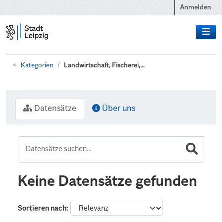
Zum Hauptinhalt wechseln
Anmelden
Kategorien
Landwirtschaft, Fischerei,...
Datensätze
Über uns
Keine Datensätze gefunden
Sortieren nach