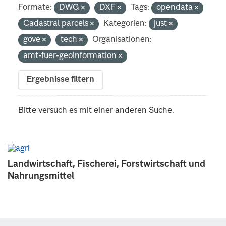
Formate:
DWG
DXF
Tags:
opendata
Cadastral parcels
Kategorien:
just
gove
tech
Organisationen:
amt-fuer-geoinformation
Ergebnisse filtern
Bitte versuch es mit einer anderen Suche.
Landwirtschaft, Fischerei, Forstwirtschaft und
Nahrungsmittel