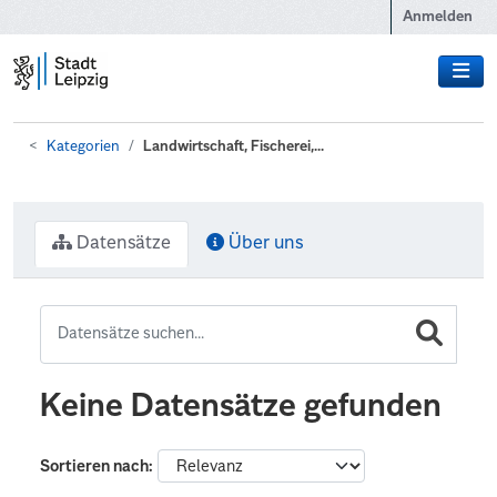
Zum Hauptinhalt wechseln
Anmelden
Kategorien
Landwirtschaft, Fischerei,...
Datensätze
Über uns
Keine Datensätze gefunden
Sortieren nach