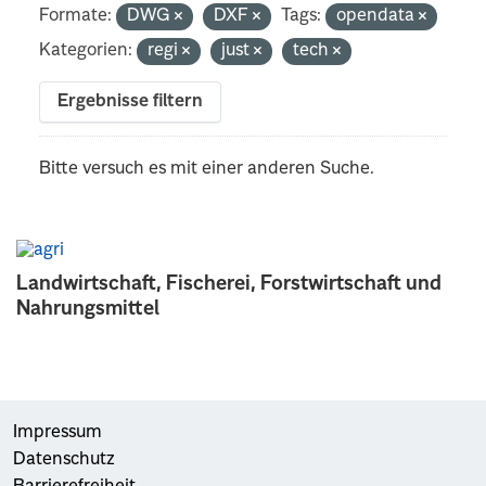
Formate:
DWG
DXF
Tags:
opendata
Kategorien:
regi
just
tech
Ergebnisse filtern
Bitte versuch es mit einer anderen Suche.
Landwirtschaft, Fischerei, Forstwirtschaft und
Nahrungsmittel
Impressum
Datenschutz