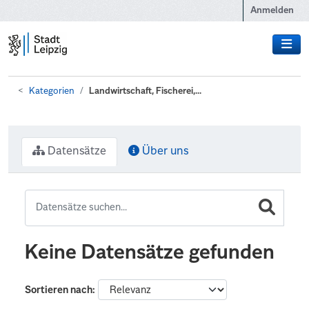
Zum Hauptinhalt wechseln
Anmelden
Kategorien
Landwirtschaft, Fischerei,...
Datensätze
Über uns
Keine Datensätze gefunden
Sortieren nach