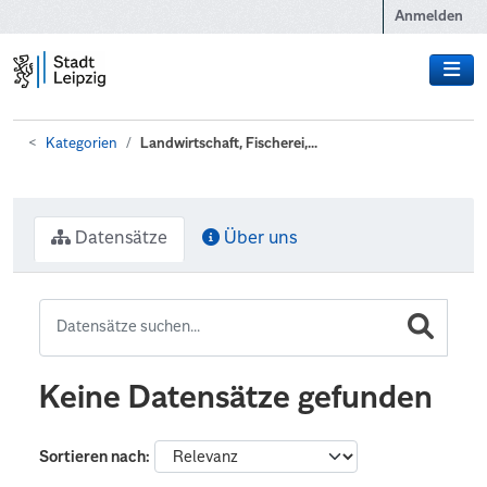
Zum Hauptinhalt wechseln
Anmelden
Kategorien
Landwirtschaft, Fischerei,...
Datensätze
Über uns
Keine Datensätze gefunden
Sortieren nach