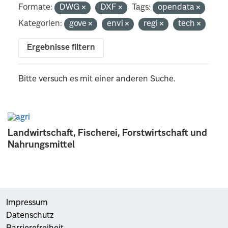
Formate:
DWG
DXF
Tags:
opendata
Kategorien:
gove
envi
regi
tech
Ergebnisse filtern
Bitte versuch es mit einer anderen Suche.
Landwirtschaft, Fischerei, Forstwirtschaft und
Nahrungsmittel
Impressum
Datenschutz