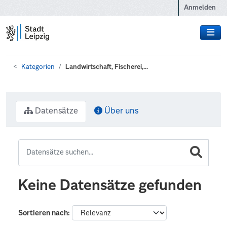
Zum Hauptinhalt wechseln
Anmelden
Kategorien
Landwirtschaft, Fischerei,...
Datensätze
Über uns
Keine Datensätze gefunden
Sortieren nach