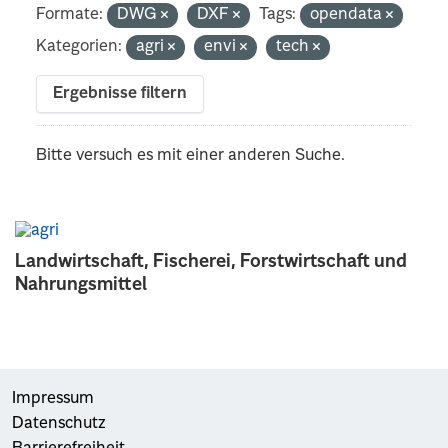
Formate:
DWG
DXF
Tags:
opendata
Kategorien:
agri
envi
tech
Ergebnisse filtern
Bitte versuch es mit einer anderen Suche.
Landwirtschaft, Fischerei, Forstwirtschaft und
Nahrungsmittel
Impressum
Datenschutz