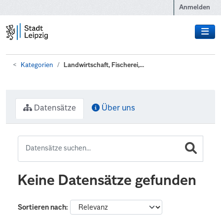
Zum Hauptinhalt wechseln
Anmelden
Kategorien
Landwirtschaft, Fischerei,...
Datensätze
Über uns
Keine Datensätze gefunden
Sortieren nach