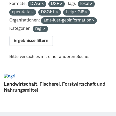
Formate:
DWG
DXF
Tags:
lokal
opendata
DSGKL
LeipziGIS
Organisationen:
amt-fuer-geoinformation
Kategorien:
regi
Ergebnisse filtern
Bitte versuch es mit einer anderen Suche.
Landwirtschaft, Fischerei, Forstwirtschaft und
Nahrungsmittel