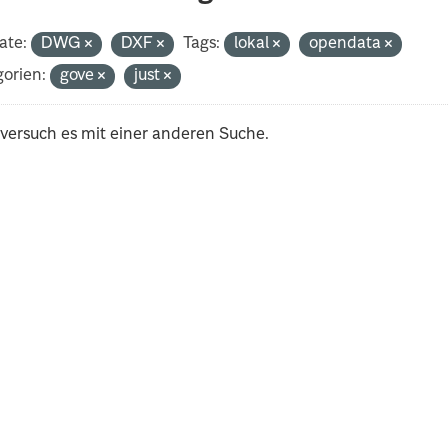
ate:
DWG
DXF
Tags:
lokal
opendata
orien:
gove
just
 versuch es mit einer anderen Suche.