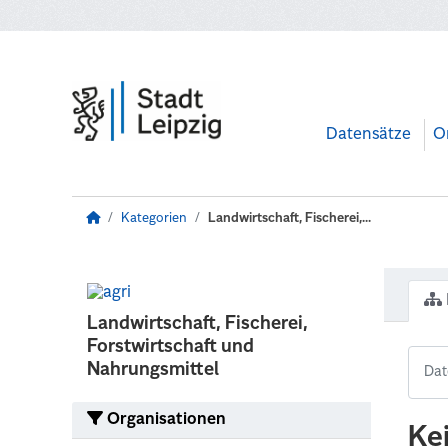
Zum Hauptinhalt wechseln
Datensätze
O
Kategorien
Landwirtschaft, Fischerei,...
Landwirtschaft, Fischerei,
Forstwirtschaft und
Nahrungsmittel
Organisationen
Ke