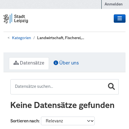
Zum Hauptinhalt wechseln
Anmelden
Kategorien
Landwirtschaft, Fischerei,...
Datensätze
Über uns
Keine Datensätze gefunden
Sortieren nach