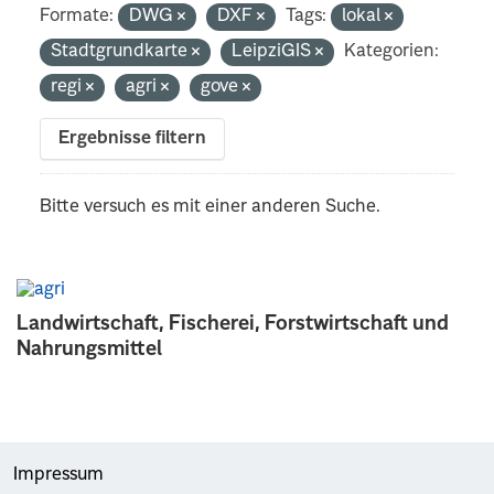
Formate:
DWG
DXF
Tags:
lokal
Stadtgrundkarte
LeipziGIS
Kategorien:
regi
agri
gove
Ergebnisse filtern
Bitte versuch es mit einer anderen Suche.
Landwirtschaft, Fischerei, Forstwirtschaft und
Nahrungsmittel
Impressum