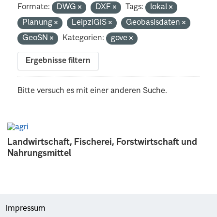
Formate:
DWG
DXF
Tags:
lokal
Planung
LeipziGIS
Geobasisdaten
GeoSN
Kategorien:
gove
Ergebnisse filtern
Bitte versuch es mit einer anderen Suche.
Landwirtschaft, Fischerei, Forstwirtschaft und
Nahrungsmittel
Impressum