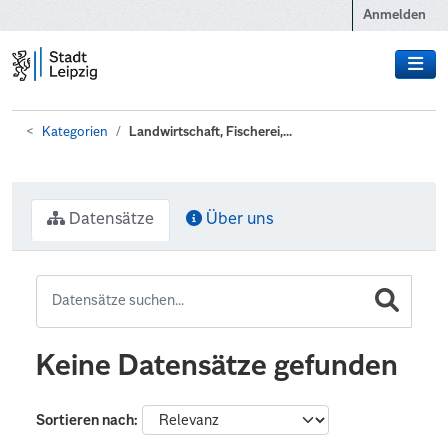
Zum Hauptinhalt wechseln
Anmelden
Kategorien
Landwirtschaft, Fischerei,...
Datensätze
Über uns
Keine Datensätze gefunden
Sortieren nach