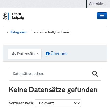
Zum Hauptinhalt wechseln
Anmelden
Kategorien
Landwirtschaft, Fischerei,...
Datensätze
Über uns
Keine Datensätze gefunden
Sortieren nach