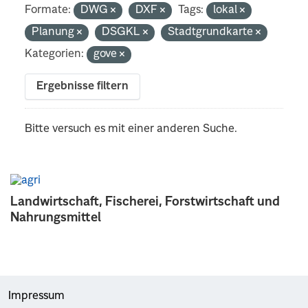
Formate:
DWG
DXF
Tags:
lokal
Planung
DSGKL
Stadtgrundkarte
Kategorien:
gove
Ergebnisse filtern
Bitte versuch es mit einer anderen Suche.
Landwirtschaft, Fischerei, Forstwirtschaft und
Nahrungsmittel
Impressum