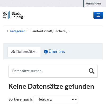
Zum Hauptinhalt wechseln
Anmelden
Kategorien
Landwirtschaft, Fischerei,...
Datensätze
Über uns
Keine Datensätze gefunden
Sortieren nach