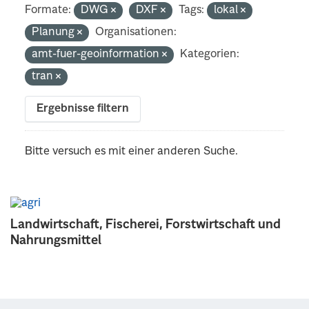
Formate:
DWG
DXF
Tags:
lokal
Planung
Organisationen:
amt-fuer-geoinformation
Kategorien:
tran
Ergebnisse filtern
Bitte versuch es mit einer anderen Suche.
Landwirtschaft, Fischerei, Forstwirtschaft und
Nahrungsmittel