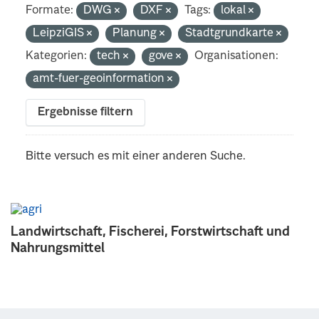
Formate:
DWG
DXF
Tags:
lokal
LeipziGIS
Planung
Stadtgrundkarte
Kategorien:
tech
gove
Organisationen:
amt-fuer-geoinformation
Ergebnisse filtern
Bitte versuch es mit einer anderen Suche.
Landwirtschaft, Fischerei, Forstwirtschaft und
Nahrungsmittel