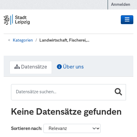
Zum Hauptinhalt wechseln
Anmelden
Kategorien
Landwirtschaft, Fischerei,...
Datensätze
Über uns
Keine Datensätze gefunden
Sortieren nach