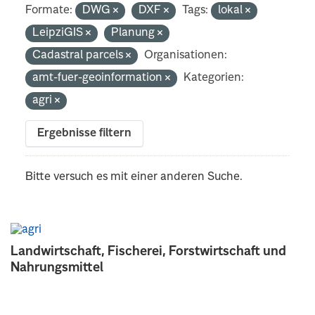
Formate:
DWG
DXF
Tags:
lokal
LeipziGIS
Planung
Cadastral parcels
Organisationen:
amt-fuer-geoinformation
Kategorien:
agri
Ergebnisse filtern
Bitte versuch es mit einer anderen Suche.
Landwirtschaft, Fischerei, Forstwirtschaft und
Nahrungsmittel