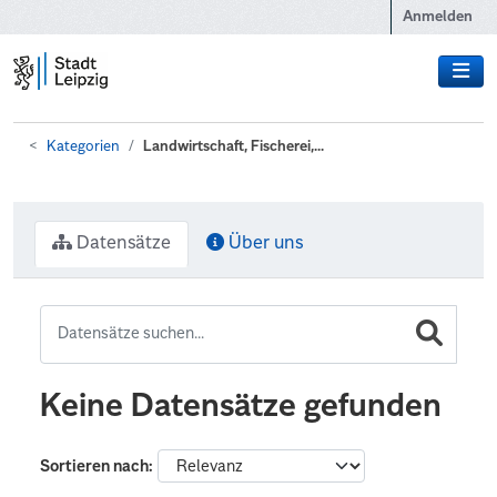
Zum Hauptinhalt wechseln
Anmelden
Kategorien
Landwirtschaft, Fischerei,...
Datensätze
Über uns
Keine Datensätze gefunden
Sortieren nach