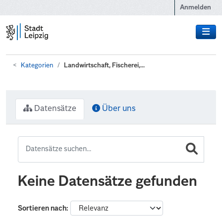
Zum Hauptinhalt wechseln
Anmelden
Kategorien
Landwirtschaft, Fischerei,...
Datensätze
Über uns
Keine Datensätze gefunden
Sortieren nach