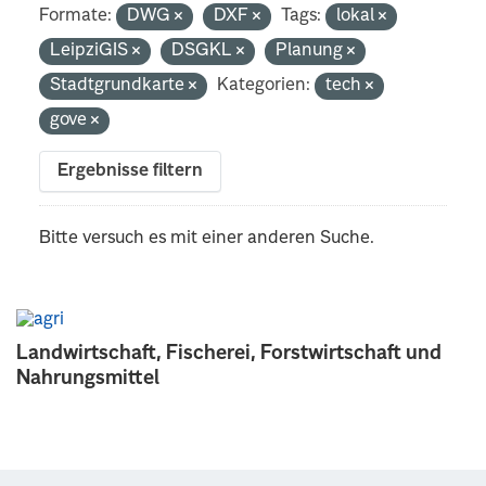
Formate:
DWG
DXF
Tags:
lokal
LeipziGIS
DSGKL
Planung
Stadtgrundkarte
Kategorien:
tech
gove
Ergebnisse filtern
Bitte versuch es mit einer anderen Suche.
Landwirtschaft, Fischerei, Forstwirtschaft und
Nahrungsmittel