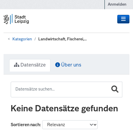
Zum Hauptinhalt wechseln
Anmelden
Kategorien
Landwirtschaft, Fischerei,...
Datensätze
Über uns
Keine Datensätze gefunden
Sortieren nach