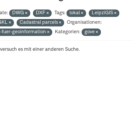
ate:
DWG
DXF
Tags:
lokal
LeipziGIS
GKL
Cadastral parcels
Organisationen:
-fuer-geoinformation
Kategorien:
gove
 versuch es mit einer anderen Suche.