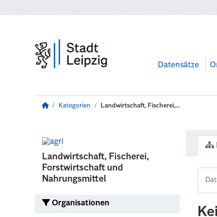
Zum Hauptinhalt wechseln
Datensätze
O
Kategorien
Landwirtschaft, Fischerei,...
Landwirtschaft, Fischerei,
Forstwirtschaft und
Nahrungsmittel
Organisationen
Ke