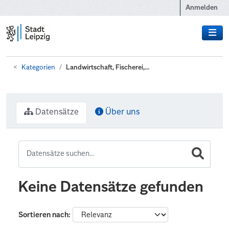
Zum Hauptinhalt wechseln
Anmelden
Kategorien
Landwirtschaft, Fischerei,...
Datensätze
Über uns
Keine Datensätze gefunden
Sortieren nach