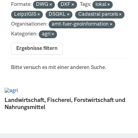
Formate:
DWG
DXF
Tags:
lokal
LeipziGIS
DSGKL
Cadastral parcels
Organisationen:
amt-fuer-geoinformation
Kategorien:
agri
Ergebnisse filtern
Bitte versuch es mit einer anderen Suche.
Landwirtschaft, Fischerei, Forstwirtschaft und
Nahrungsmittel