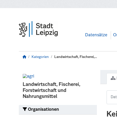
Zum Hauptinhalt wechseln
Datensätze
O
Kategorien
Landwirtschaft, Fischerei,...
Landwirtschaft, Fischerei,
Forstwirtschaft und
Nahrungsmittel
Organisationen
Ke