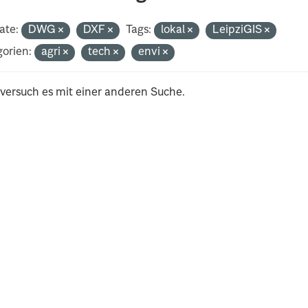
ate:
DWG
DXF
Tags:
lokal
LeipziGIS
orien:
agri
tech
envi
 versuch es mit einer anderen Suche.