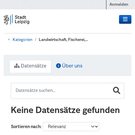
Zum Hauptinhalt wechseln
Anmelden
Kategorien
Landwirtschaft, Fischerei,...
Datensätze
Über uns
Keine Datensätze gefunden
Sortieren nach