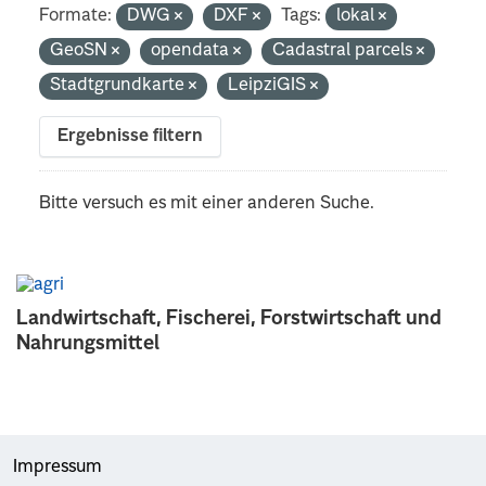
Formate:
DWG
DXF
Tags:
lokal
GeoSN
opendata
Cadastral parcels
Stadtgrundkarte
LeipziGIS
Ergebnisse filtern
Bitte versuch es mit einer anderen Suche.
Landwirtschaft, Fischerei, Forstwirtschaft und
Nahrungsmittel
Impressum