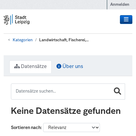
Zum Hauptinhalt wechseln
Anmelden
Kategorien
Landwirtschaft, Fischerei,...
Datensätze
Über uns
Keine Datensätze gefunden
Sortieren nach