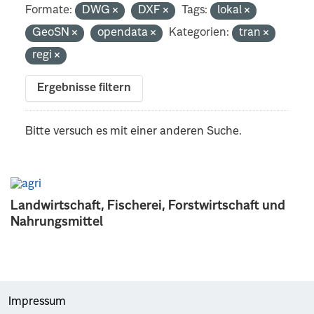
Formate:
DWG
DXF
Tags:
lokal
GeoSN
opendata
Kategorien:
tran
regi
Ergebnisse filtern
Bitte versuch es mit einer anderen Suche.
Landwirtschaft, Fischerei, Forstwirtschaft und
Nahrungsmittel
Impressum