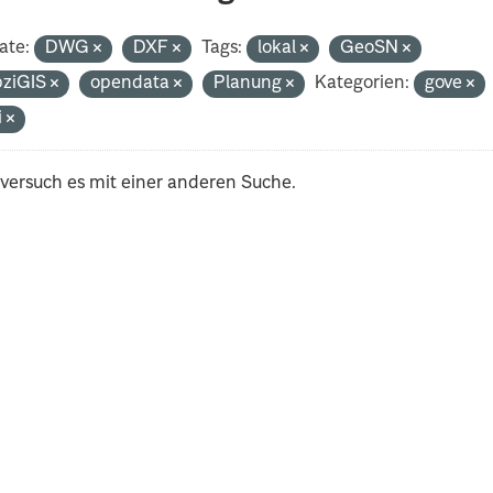
ate:
DWG
DXF
Tags:
lokal
GeoSN
pziGIS
opendata
Planung
Kategorien:
gove
i
 versuch es mit einer anderen Suche.