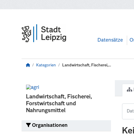
Zum Hauptinhalt wechseln
Datensätze
O
Kategorien
Landwirtschaft, Fischerei,...
Landwirtschaft, Fischerei,
Forstwirtschaft und
Nahrungsmittel
Organisationen
Ke