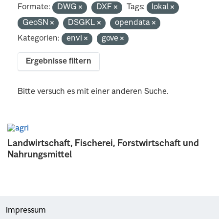
Formate:
DWG
DXF
Tags:
lokal
GeoSN
DSGKL
opendata
Kategorien:
envi
gove
Ergebnisse filtern
Bitte versuch es mit einer anderen Suche.
Landwirtschaft, Fischerei, Forstwirtschaft und
Nahrungsmittel
Impressum