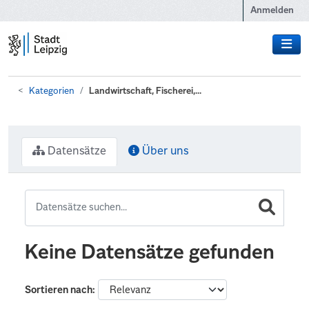
Zum Hauptinhalt wechseln
Anmelden
Kategorien
Landwirtschaft, Fischerei,...
Datensätze
Über uns
Keine Datensätze gefunden
Sortieren nach