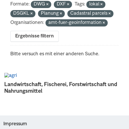
Formate:
DWG
DXF
Tags:
lokal
DSGKL
Planung
Cadastral parcels
Organisationen:
amt-fuer-geoinformation
Ergebnisse filtern
Bitte versuch es mit einer anderen Suche.
Landwirtschaft, Fischerei, Forstwirtschaft und
Nahrungsmittel
Impressum