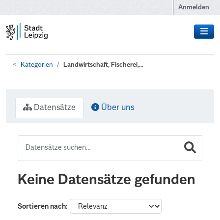
Zum Hauptinhalt wechseln
Anmelden
Kategorien
Landwirtschaft, Fischerei,...
Datensätze
Über uns
Keine Datensätze gefunden
Sortieren nach