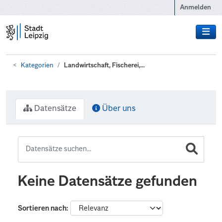
Zum Hauptinhalt wechseln
Anmelden
Kategorien
Landwirtschaft, Fischerei,...
Datensätze
Über uns
Keine Datensätze gefunden
Sortieren nach