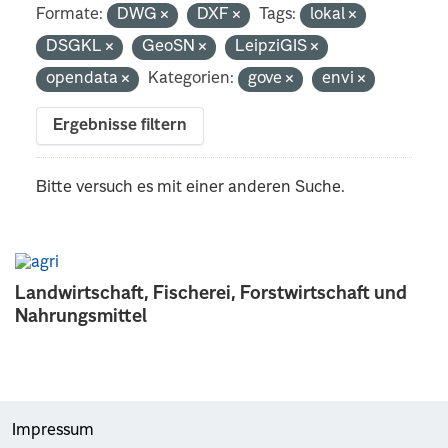
Formate:
DWG
DXF
Tags:
lokal
DSGKL
GeoSN
LeipziGIS
opendata
Kategorien:
gove
envi
Ergebnisse filtern
Bitte versuch es mit einer anderen Suche.
Landwirtschaft, Fischerei, Forstwirtschaft und
Nahrungsmittel
Impressum