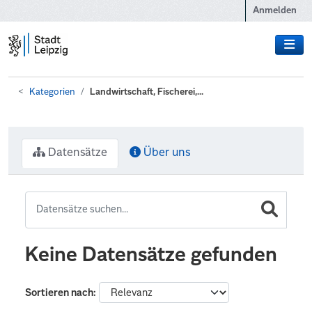
Zum Hauptinhalt wechseln
Anmelden
Kategorien
Landwirtschaft, Fischerei,...
Datensätze
Über uns
Keine Datensätze gefunden
Sortieren nach