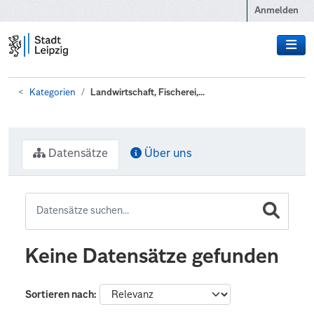
Zum Hauptinhalt wechseln
Anmelden
Kategorien
Landwirtschaft, Fischerei,...
Datensätze
Über uns
Keine Datensätze gefunden
Sortieren nach