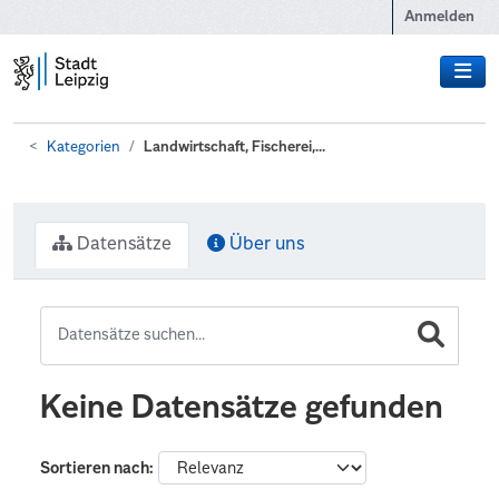
Zum Hauptinhalt wechseln
Anmelden
Kategorien
Landwirtschaft, Fischerei,...
Datensätze
Über uns
Keine Datensätze gefunden
Sortieren nach