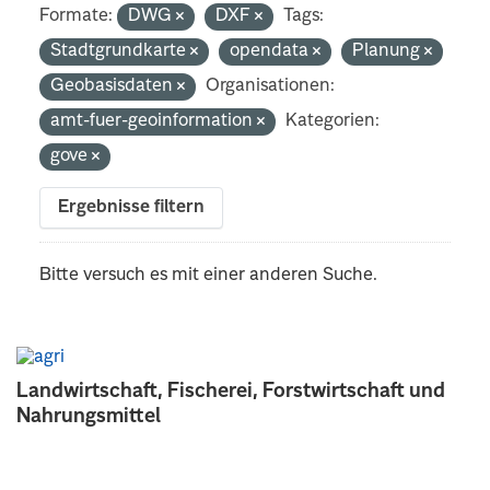
Formate:
DWG
DXF
Tags:
Stadtgrundkarte
opendata
Planung
Geobasisdaten
Organisationen:
amt-fuer-geoinformation
Kategorien:
gove
Ergebnisse filtern
Bitte versuch es mit einer anderen Suche.
Landwirtschaft, Fischerei, Forstwirtschaft und
Nahrungsmittel