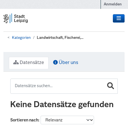
Zum Hauptinhalt wechseln
Anmelden
Kategorien
Landwirtschaft, Fischerei,...
Datensätze
Über uns
Keine Datensätze gefunden
Sortieren nach