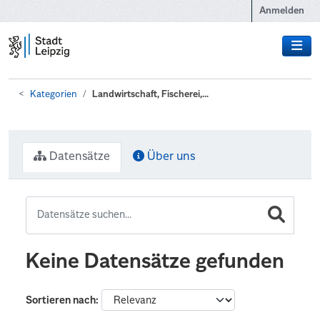
Zum Hauptinhalt wechseln
Anmelden
Kategorien
Landwirtschaft, Fischerei,...
Datensätze
Über uns
Keine Datensätze gefunden
Sortieren nach