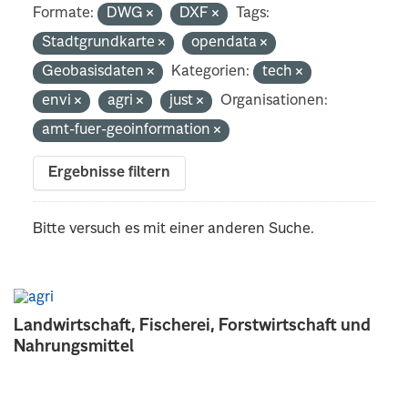
Formate:
DWG
DXF
Tags:
Stadtgrundkarte
opendata
Geobasisdaten
Kategorien:
tech
envi
agri
just
Organisationen:
amt-fuer-geoinformation
Ergebnisse filtern
Bitte versuch es mit einer anderen Suche.
Landwirtschaft, Fischerei, Forstwirtschaft und
Nahrungsmittel