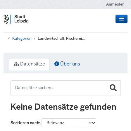
Zum Hauptinhalt wechseln
Anmelden
Kategorien
Landwirtschaft, Fischerei,...
Datensätze
Über uns
Keine Datensätze gefunden
Sortieren nach