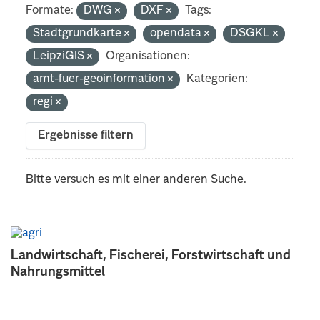
Formate:
DWG
DXF
Tags:
Stadtgrundkarte
opendata
DSGKL
LeipziGIS
Organisationen:
amt-fuer-geoinformation
Kategorien:
regi
Ergebnisse filtern
Bitte versuch es mit einer anderen Suche.
Landwirtschaft, Fischerei, Forstwirtschaft und
Nahrungsmittel