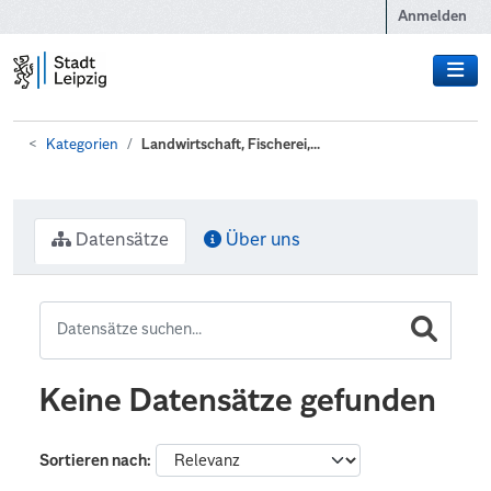
Zum Hauptinhalt wechseln
Anmelden
Kategorien
Landwirtschaft, Fischerei,...
Datensätze
Über uns
Keine Datensätze gefunden
Sortieren nach