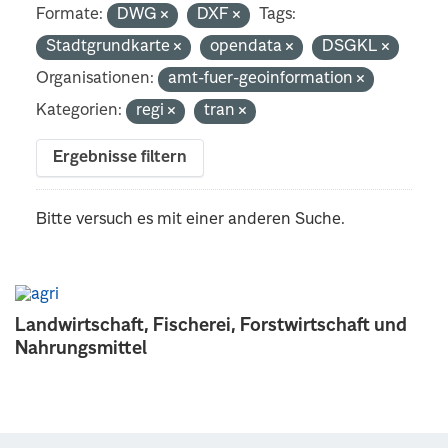
Formate:
DWG
DXF
Tags:
Stadtgrundkarte
opendata
DSGKL
Organisationen:
amt-fuer-geoinformation
Kategorien:
regi
tran
Ergebnisse filtern
Bitte versuch es mit einer anderen Suche.
Landwirtschaft, Fischerei, Forstwirtschaft und
Nahrungsmittel