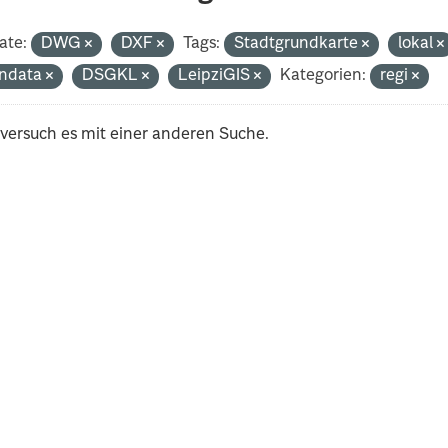
ate:
DWG
DXF
Tags:
Stadtgrundkarte
lokal
ndata
DSGKL
LeipziGIS
Kategorien:
regi
 versuch es mit einer anderen Suche.