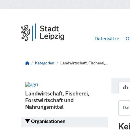
Zum Hauptinhalt wechseln
Datensätze
O
Kategorien
Landwirtschaft, Fischerei,...
Landwirtschaft, Fischerei,
Forstwirtschaft und
Nahrungsmittel
Organisationen
Ke