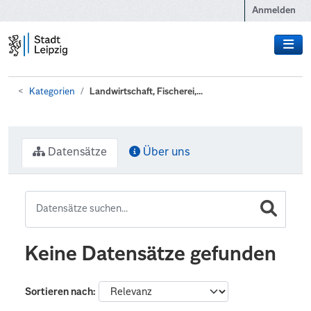
Zum Hauptinhalt wechseln
Anmelden
Kategorien
Landwirtschaft, Fischerei,...
Datensätze
Über uns
Keine Datensätze gefunden
Sortieren nach