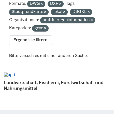
Formate:
DWG
DXF
Tags:
Stadtgrundkarte
lokal
DSGKL
Organisationen:
amt-fuer-geoinformation
Kategorien:
gove
Ergebnisse filtern
Bitte versuch es mit einer anderen Suche.
Landwirtschaft, Fischerei, Forstwirtschaft und
Nahrungsmittel