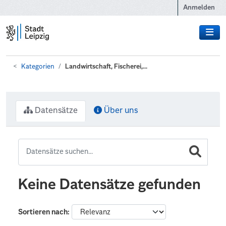
Zum Hauptinhalt wechseln
Anmelden
Kategorien
Landwirtschaft, Fischerei,...
Datensätze
Über uns
Keine Datensätze gefunden
Sortieren nach